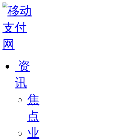
资
讯
焦
点
业