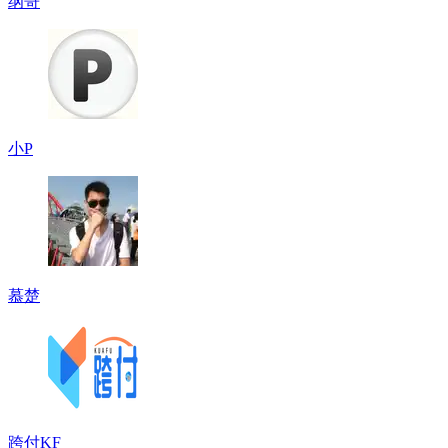
纲哥
小P
慕楚
跨付KF