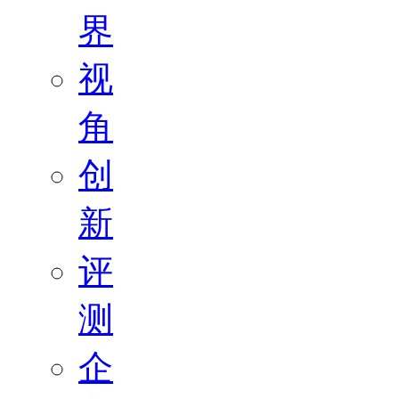
界
视
角
创
新
评
测
企