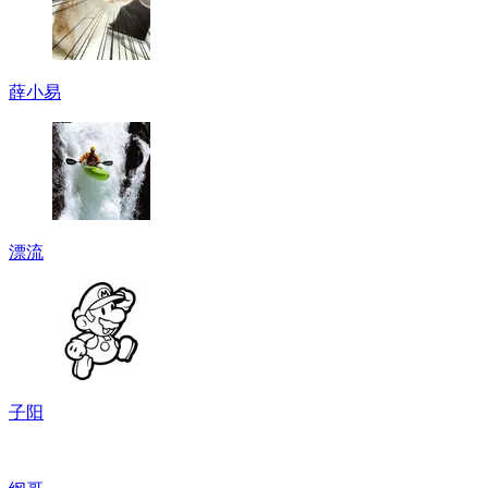
薛小易
漂流
子阳