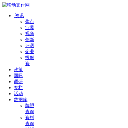
资讯
焦点
业界
视角
创新
评测
企业
投融
资
政策
国际
调研
专栏
活动
数据库
牌照
查询
资料
查询