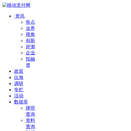
资讯
焦点
业界
视角
创新
评测
企业
投融
资
政策
出海
调研
专栏
活动
数据库
牌照
查询
资料
查询