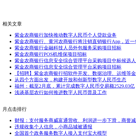
相关文章
紫金农商银行加快推动数字人民币个人贷款业务
紫金农商银行、黄河农商银行将注销直销银行App，近一
紫金农商银行金融科技人员外包服务采购项目招标
紫金农商银行POS机维保项目招标
紫金农商银行信息安全综合管理平台采购项目中标候选人
紫金农商银行信息安全综合管理平台采购项目招标
【招聘】紫金农商银行招软件开发、数据治理、运维等金
从四个方面出发，构建开放和创新型数字人民币生态
福州：截至2月底，累计完成数字人民币交易额2529.03亿
浅谈基层农行如何推进数字人民币普及工作
月点击排行
财报：支付服务商威富通营收、利润进一步下滑，商誉减值
违规收集个人信息，小商品城被通报
全国首个政务服务数字人接入支付宝大模型