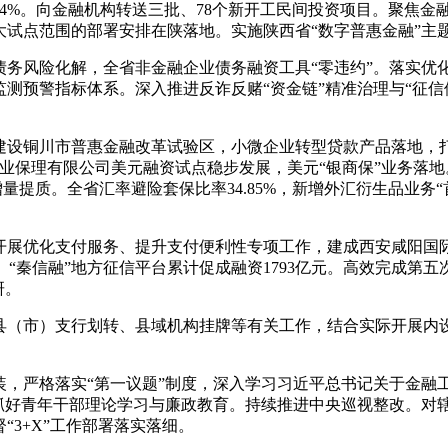
长27.4%。向金融机构转送三批、78个新开工民间投资项目。聚
试点范围的部署安排在陕落地。实施陕西省“数字普惠金融”主
债务风险化解，全省非金融企业债务融资工具“零违约”。落实优
测预警指标体系。深入推进反诈反赌“资金链”精准治理与“征信
建设铜川市普惠金融改革试验区，小微企业转型贷款产品落地，打
商业保理有限公司美元融资试点稳步发展，美元“银商保”业务落地
增量提质。全省汇率避险套保比率34.85%，新增外汇衍生品业务
优化支付服务、提升支付便利性专项工作，建成西安咸阳国际机场
善。“秦信融”地方征信平台累计促成融资1793亿元。高效完成
研。
县（市）支行划转、县域机构挂牌等有关工作，结合实际开展内
装，严格落实“第一议题”制度，深入学习习近平总书记关于金融
抓好青年干部理论学习与廉政教育。持续推进中央巡视整改。对
3+X”工作部署落实落细。