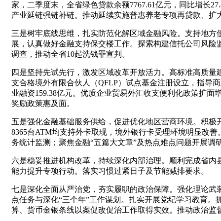
家，二季度末，全省绿色贷款余额7767.61亿元，同比增
产业延链强链补链。推动延续实施普惠养老专项再贷款、扩大
三是树牢底线思维，扎实防范化解区域金融风险。支持地方
展，认真做好金融支持保交楼工作。探索构建信托公司风险监
调查，推动全省10起洗钱罪宣判。
四是坚持先试先行，激发区域改革开放活力。高标准高质量
支合格境外有限合伙人（QFLP）试点基金注册设立，指导
业融资159.38亿元。优质企业贸易外汇收支便利化政策扩面
奖励政策惠及面。
五是强化金融基础服务供给，促进优化地区营商环境。积极开展
8365台ATM均支持外卡取现，境外银行卡受理环境明显改
务统计监测；聚焦金融“五篇大文章”及热点难点问题开展调
六是稳妥推进机构改革，持续深化内部治理。顺利完成省内
能力提升专项行动。落实习惯过紧日子及节能减排要求。
七是深化全面从严治党，夯实履职的政治保障。强化理论武
点任务与深化“三个年”工作谋划。扎实开展党纪学习教育。
算、货币金银条线以案促改促治工作取得实效。推动政治监督“