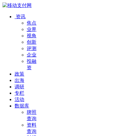
资讯
焦点
业界
视角
创新
评测
企业
投融
资
政策
出海
调研
专栏
活动
数据库
牌照
查询
资料
查询