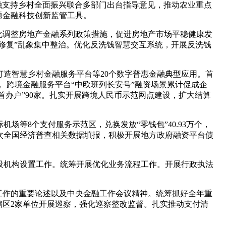
焦金融支持乡村全面振兴联合多部门出台指导意见，推动农业重点
题金融科技创新监管工具。
化调整房地产金融系列政策措施，促进房地产市场平稳健康发
修复”乱象集中整治。优化反洗钱智慧交互系统，开展反洗钱
造智慧乡村金融服务平台等20个数字普惠金融典型应用。首
。跨境金融服务平台“中欧班列长安号”融资场景累计促成企
“首办户”90家。扎实开展跨境人民币示范网点建设，扩大结算
等8个支付服务示范区，兑换发放“零钱包”40.93万个，
第五次全国经济普查相关数据填报，积极开展地方政府融资平台债
设机构设置工作。统筹开展优化业务流程工作。开展行政执法
工作的重要论述以及中央金融工作会议精神。统筹抓好全年重
辖区2家单位开展巡察，强化巡察整改监督。扎实推动支付清