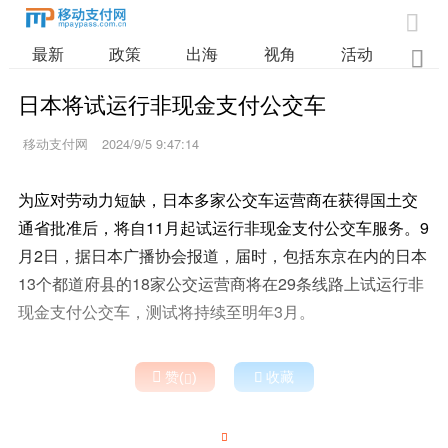

最新
政策
出海
视角
活动
业

日本将试运行非现金支付公交车
移动支付网
2024/9/5 9:47:14
为应对劳动力短缺，日本多家公交车运营商在获得国土交
通省批准后，将自11月起试运行非现金支付公交车服务。9
月2日，据日本广播协会报道，届时，包括东京在内的日本
13个都道府县的18家公交运营商将在29条线路上试运行非
现金支付公交车，测试将持续至明年3月。

赞(
)

收藏

