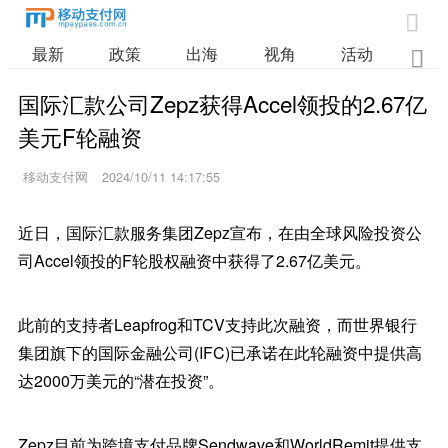

最新
政策
出海
视角
活动
业

国际汇款公司Zepz获得Accel领投的2.67亿
美元F轮融资
移动支付网
2024/10/11 14:17:55
近日，国际汇款服务集团Zepz宣布，在由全球风险投资公
司Accel领投的F轮股权融资中获得了2.67亿美元。
此前的支持者Leapfrog和TCV支持此次融资，而世界银行
集团旗下的国际金融公司(IFC)已承诺在此轮融资中提供高
达2000万美元的“潜在投资”。
Zepz目前为跨境支付品牌Sendwave和WorldRemit提供支