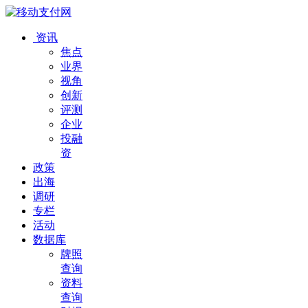
资讯
焦点
业界
视角
创新
评测
企业
投融
资
政策
出海
调研
专栏
活动
数据库
牌照
查询
资料
查询