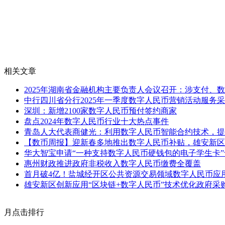
相关文章
2025年湖南省金融机构主要负责人会议召开：涉支付、
中行四川省分行2025年一季度数字人民币营销活动服务
深圳：新增2100家数字人民币预付签约商家
盘点2024年数字人民币行业十大热点事件
青岛人大代表商健光：利用数字人民币智能合约技术，提
【数币周报】迎新春多地推出数字人民币补贴，雄安新区探
华大智宝申请“一种支持数字人民币硬钱包的电子学生卡”
惠州财政推进政府非税收入数字人民币缴费全覆盖
首月破4亿！盐城经开区公共资源交易领域数字人民币应
雄安新区创新应用“区块链+数字人民币”技术优化政府采
月点击排行