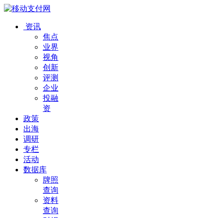
资讯
焦点
业界
视角
创新
评测
企业
投融
资
政策
出海
调研
专栏
活动
数据库
牌照
查询
资料
查询