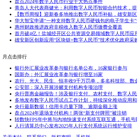
盘点2024年数字人民币行业十大热点事件
青岛人大代表商健光：利用数字人民币智能合约技术，提
【数币周报】迎新春多地推出数字人民币补贴，雄安新区探
华大智宝申请“一种支持数字人民币硬钱包的电子学生卡”
惠州财政推进政府非税收入数字人民币缴费全覆盖
首月破4亿！盐城经开区公共资源交易领域数字人民币应
雄安新区创新应用“区块链+数字人民币”技术优化政府采
月点击排行
银行外汇展业改革参与银行名单公布，16家银行参与
国新办：外汇展业改革参与银行增至16家
农行、光大、民生、恒丰收9千万罚单，多名科技部、数
公安部：深入开展涉赌支付机构专项治理
央行普惠金融报告！涉及银行支付、农村支付、数字人民
多地发布数字人民币试点工作计划，持续深化推动应用和
央行最新数据！信用卡总量下降、逾期金额上涨
盘点2024年退场支付机构！两张“新支付牌照”被注销
转数快FPS年中将与內地快速支付系统互联互通，手机号
人行清算总中心发布2025年人行支付系统运行维护安排