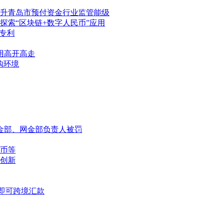
升青岛市预付资金行业监管能级
索“区块链+数字人民币”应用
专利
用高开高走
购环境
金部、网金部负责人被罚
币等
创新
即可跨境汇款