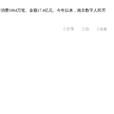
费1064万笔、金额17.4亿元。今年以来，南京数字人民币
分享


(

)

收藏