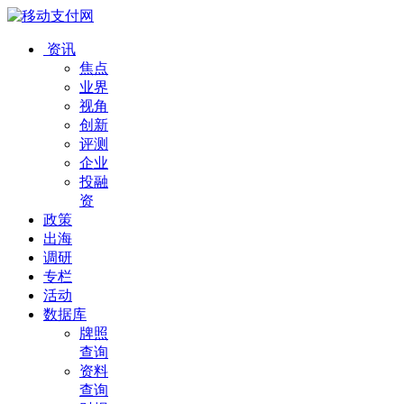
资讯
焦点
业界
视角
创新
评测
企业
投融
资
政策
出海
调研
专栏
活动
数据库
牌照
查询
资料
查询