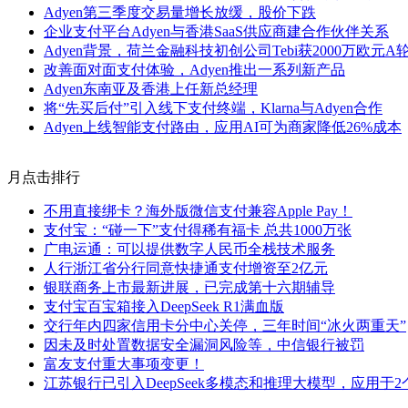
Adyen第三季度交易量增长放缓，股价下跌
企业支付平台Adyen与香港SaaS供应商建合作伙伴关系
Adyen背景，荷兰金融科技初创公司Tebi获2000万欧元A
改善面对面支付体验，Adyen推出一系列新产品
Adyen东南亚及香港上任新总经理
将“先买后付”引入线下支付终端，Klarna与Adyen合作
Adyen上线智能支付路由，应用AI可为商家降低26%成本
月点击排行
不用直接绑卡？海外版微信支付兼容Apple Pay！
支付宝：“碰一下”支付得稀有福卡 总共1000万张
广电运通：可以提供数字人民币全栈技术服务
人行浙江省分行同意快捷通支付增资至2亿元
银联商务上市最新进展，已完成第十六期辅导
支付宝百宝箱接入DeepSeek R1满血版
交行年内四家信用卡分中心关停，三年时间“冰火两重天”
因未及时处置数据安全漏洞风险等，中信银行被罚
富友支付重大事项变更！
江苏银行已引入DeepSeek多模态和推理大模型，应用于2