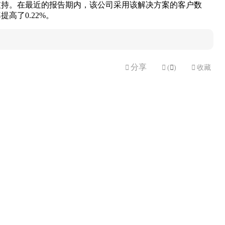
支持。在最近的报告期内，该公司采用该解决方案的客户数
高了0.22%。
分享


(

)

收藏