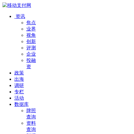
资讯
焦点
业界
视角
创新
评测
企业
投融
资
政策
出海
调研
专栏
活动
数据库
牌照
查询
资料
查询