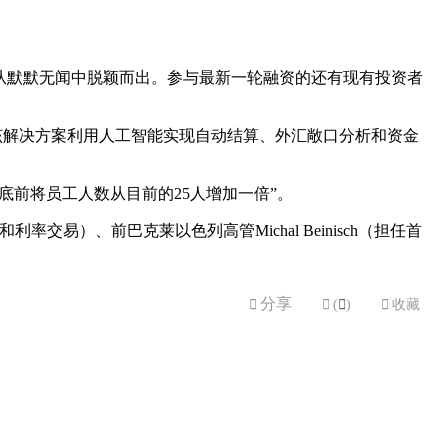
A轮融资后，从默默无闻中脱颖而出。参与最新一轮融资的还有现有投资者
计。该解决方案利用人工智能实现自动结算、外汇敞口分析和资金
底前将员工人数从目前的25人增加一倍”。
外汇和利率交易）、前巴克莱以色列高管Michal Beinisch（担任首
分享


(

)

收藏