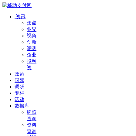
资讯
焦点
业界
视角
创新
评测
企业
投融
资
政策
国际
调研
专栏
活动
数据库
牌照
查询
资料
查询