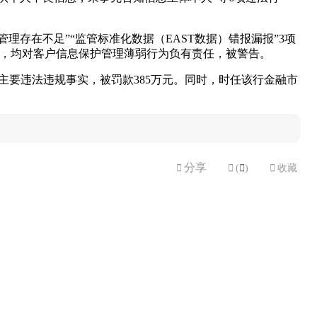
理存在不足”“监管标准化数据（EAST数据）错报漏报”3项
杉，均对客户信息保护管理薄弱行为负有责任，被警告。
项主要违法违规事实，被罚款385万元。同时，时任该行金融市
分享


(

)

收藏