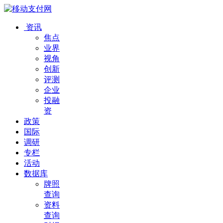
资讯
焦点
业界
视角
创新
评测
企业
投融
资
政策
国际
调研
专栏
活动
数据库
牌照
查询
资料
查询