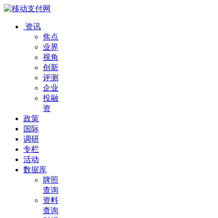
资讯
焦点
业界
视角
创新
评测
企业
投融
资
政策
国际
调研
专栏
活动
数据库
牌照
查询
资料
查询