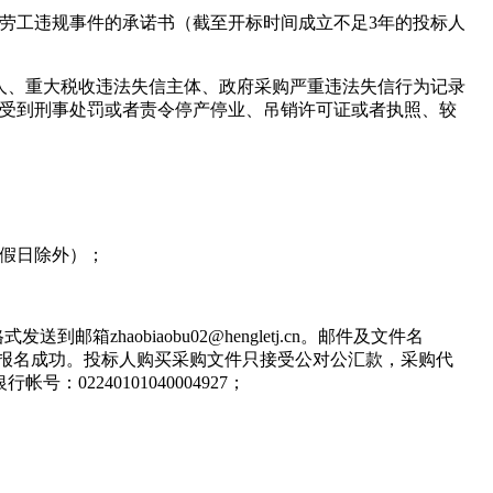
境和劳工违规事件的承诺书（截至开标时间成立不足3年的投标人
失信被执行人、重大税收违法失信主体、政府采购严重违法失信行为记录
因违法经营受到刑事处罚或者责令停产停业、吊销许可证或者执照、较
定节假日除外）；
aobiaobu02@hengletj.cn。邮件及文件名
为报名成功。投标人购买采购文件只接受公对公汇款，采购代
240101040004927；