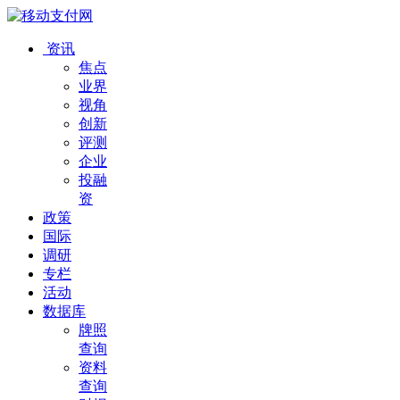
资讯
焦点
业界
视角
创新
评测
企业
投融
资
政策
国际
调研
专栏
活动
数据库
牌照
查询
资料
查询