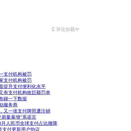

评论加载中
又一支付机构被罚
一家支付机构被罚
全面提升支付便利化水平
，又有支付机构收巨额罚单
公布碰一下数据
激励服务商
化，又一张支付牌照遭注销
日交易量暴增”系谣言
，3月人民币全球支付占比微降
抖音支付更新用户协议