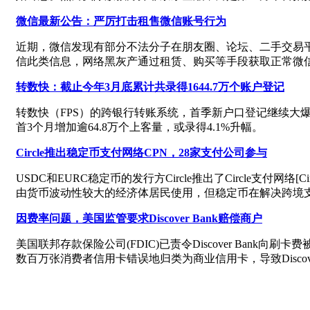
微信最新公告：严厉打击租售微信账号行为
近期，微信发现有部分不法分子在朋友圈、论坛、二手交易平
信此类信息，网络黑灰产通过租赁、购买等手段获取正常微
转数快：截止今年3月底累计共录得1644.7万个账户登记
转数快（FPS）的跨银行转账系统，首季新户口登记继续大爆发
首3个月增加逾64.8万个上客量，或录得4.1%升幅。
Circle推出稳定币支付网络CPN，28家支付公司参与
USDC和EURC稳定币的发行方Circle推出了Circle支付网络
由货币波动性较大的经济体居民使用，但稳定币在解决跨境支付
因费率问题，美国监管要求Discover Bank赔偿商户
美国联邦存款保险公司(FDIC)已责令Discover Ban
数百万张消费者信用卡错误地归类为商业信用卡，导致Disco