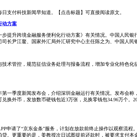
每日支付科技新闻早知道。【点击标题】可直接阅读原文。
行动方案
一步提升跨境金融服务便利化行动方案》有关情况。中国人民银
司司长尹江鳌、国家外汇局外汇研究中心主任陈之为、中国人民
与技术管控，规范征信业务处理与报备流程，增加专业化特色化
第一季度新闻发布会，介绍深圳金融运行有关情况。发布会称，截至2
可兑换外币，发放数币硬钱包近3万张，兑换零钱包34.96万个。
P申请了“京东金条”服务，计划在放款前终止操作以观察流程。然
。更重要的是，姜教授次日试图提前还款时，被要求支付本金外的