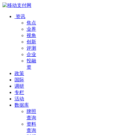
资讯
焦点
业界
视角
创新
评测
企业
投融
资
政策
国际
调研
专栏
活动
数据库
牌照
查询
资料
查询