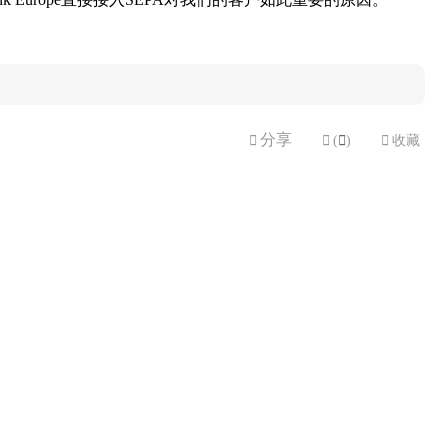
分享


(

)

收藏