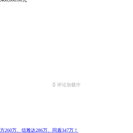

评论加载中
60万、信雅达286万、同盾347万！