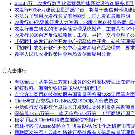
414.45万！农发行数字化运营风控体系建设咨询服务项目
农发行600余万建设卫星遥感平台，将基于全信创环境建
不法分子冒用农发行名义实施网诈，官方发布最新声明
农发行9.9亿采购研发人力资源，23家金融科技服务商“瓜
农发行自主研发的市场风险管理系统投产，主要具有3个
农发行1000余万反洗钱项目，工行、中行、交行金科子
【招聘】农发行软件开发中心招募软件开发、架构管理等
【招聘】农发行软件开发中心发布高级产品经理岗，要求
数字人民币农业政策性金融场景创新应用分析
月点击排行
海联金汇：从事第三方支付业务的公司股权转让正在进行
蚂蚁数科、海南华铁辟谣“RWA”“稳定币”
京北方与圆币科技创始股东国富量子将围绕稳定币等方面
Circle与加密交易所ByBit达成USDC收入分成协议
中信银行发布银行信息技术开发测试类外包服务采购项目
深信服135.6万第一、南天信息67.8万第二！浙商银行
稳定币巨头Circle申请成立国家信托银行！
德林控股与Asseto战略合作 进军RWA代币化及稳定币市
雁联两次被否！云南红塔银行受益所有人信息核查管理系