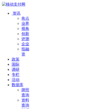
资讯
焦点
业界
视角
创新
评测
企业
投融
资
政策
国际
调研
专栏
活动
数据库
牌照
查询
资料
查询