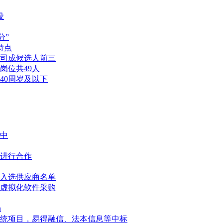
设
分”
特点
公司成候选人前三
岗位共49人
40周岁及以下
中
进行合作
入选供应商名单
国产虚拟化软件采购
场
统项目，易得融信、法本信息等中标