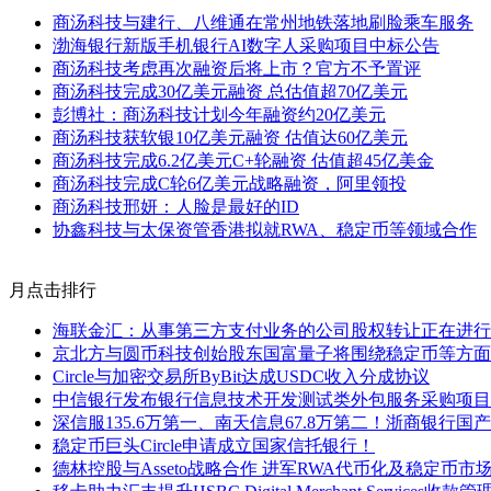
商汤科技与建行、八维通在常州地铁落地刷脸乘车服务
渤海银行新版手机银行AI数字人采购项目中标公告
商汤科技考虑再次融资后将上市？官方不予置评
商汤科技完成30亿美元融资 总估值超70亿美元
彭博社：商汤科技计划今年融资约20亿美元
商汤科技获软银10亿美元融资 估值达60亿美元
商汤科技完成6.2亿美元C+轮融资 估值超45亿美金
商汤科技完成C轮6亿美元战略融资，阿里领投
商汤科技邢妍：人脸是最好的ID
协鑫科技与太保资管香港拟就RWA、稳定币等领域合作
月点击排行
海联金汇：从事第三方支付业务的公司股权转让正在进行
京北方与圆币科技创始股东国富量子将围绕稳定币等方面
Circle与加密交易所ByBit达成USDC收入分成协议
中信银行发布银行信息技术开发测试类外包服务采购项目
深信服135.6万第一、南天信息67.8万第二！浙商银行
稳定币巨头Circle申请成立国家信托银行！
德林控股与Asseto战略合作 进军RWA代币化及稳定币市