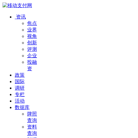
资讯
焦点
业界
视角
创新
评测
企业
投融
资
政策
国际
调研
专栏
活动
数据库
牌照
查询
资料
查询