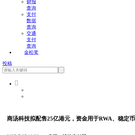
财报
查询
支付
数据
查询
交通
支付
查询
金松奖
投稿

会员登录
会员注册
商汤科技拟配售25亿港元，资金用于RWA、稳定