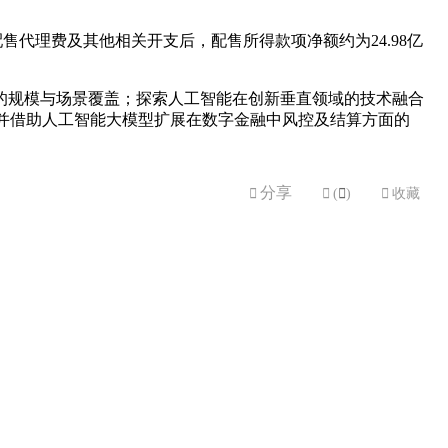
配售代理费及其他相关开支后，配售所得款项净额约为24.98亿
的规模与场景覆盖；探索人工智能在创新垂直领域的技术融合
并借助人工智能大模型扩展在数字金融中风控及结算方面的
分享


(

)

收藏