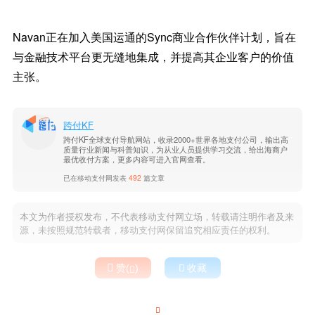
Navan正在加入美国运通的Sync商业合作伙伴计划，旨在
与金融技术平台更无缝地集成，并提高其企业客户的价值
主张。
跨付KF
跨付KF全球支付导航网站，收录2000+世界各地支付公司，输出高
质量行业新闻与科普知识，为从业人员提供学习交流，给出海商户
最优收付方案，更多内容可进入官网查看。
已在移动支付网发表
492
篇文章
本文为作者授权发布，不代表移动支付网立场，转载请注明作者及来
源，未按照规范转载者，移动支付网保留追究相应责任的权利。

赞(
)

收藏

