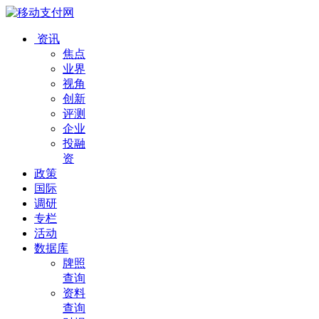
资讯
焦点
业界
视角
创新
评测
企业
投融
资
政策
国际
调研
专栏
活动
数据库
牌照
查询
资料
查询