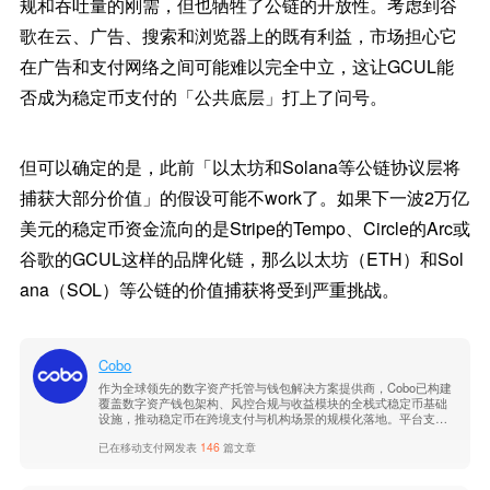
规和吞吐量的刚需，但也牺牲了公链的开放性。考虑到谷
歌在云、广告、搜索和浏览器上的既有利益，市场担心它
在广告和支付网络之间可能难以完全中立，这让GCUL能
否成为稳定币支付的「公共底层」打上了问号。
但可以确定的是，此前「以太坊和Solana等公链协议层将
捕获大部分价值」的假设可能不work了。如果下一波2万亿
美元的稳定币资金流向的是Stripe的Tempo、Circle的Arc或
谷歌的GCUL这样的品牌化链，那么以太坊（ETH）和Sol
ana（SOL）等公链的价值捕获将受到严重挑战。
Cobo
作为全球领先的数字资产托管与钱包解决方案提供商，Cobo已构建
覆盖数字资产钱包架构、风控合规与收益模块的全栈式稳定币基础
设施，推动稳定币在跨境支付与机构场景的规模化落地。平台支持
多链多币种，具备企业级安全与合规能力。了解更多信息，请访问C
已在移动支付网发表
146
篇文章
obo官网。