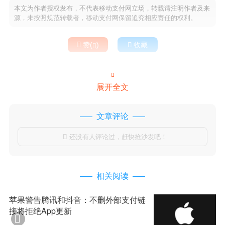
本文为作者授权发布，不代表移动支付网立场，转载请注明作者及来
源，未按照规范转载者，移动支付网保留追究相应责任的权利。

赞(
)

收藏


展开全文
文章评论
还没有人评论过，赶快抢沙发吧！

相关阅读
苹果警告腾讯和抖音：不删外部支付链
接将拒绝App更新
