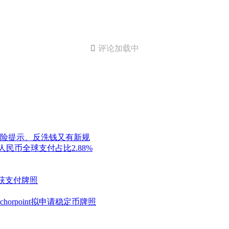

评论加载中
险提示、反洗钱又有新规
民币全球支付占比2.88%
再获支付牌照
orpoint拟申请稳定币牌照