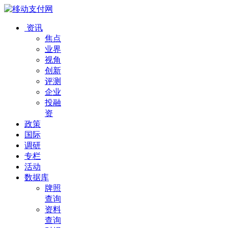
资讯
焦点
业界
视角
创新
评测
企业
投融
资
政策
国际
调研
专栏
活动
数据库
牌照
查询
资料
查询