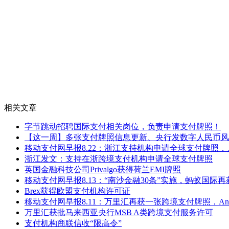
相关文章
字节跳动招聘国际支付相关岗位，负责申请支付牌照！
【这一周】多张支付牌照信息更新、央行发数字人民币风
移动支付网早报8.22：浙江支持机构申请全球支付牌照，人
浙江发文：支持在浙跨境支付机构申请全球支付牌照
英国金融科技公司Privalgo获得荷兰EMI牌照
移动支付网早报8.13：“南沙金融30条”实施，蚂蚁国际
Brex获得欧盟支付机构许可证
移动支付网早报8.11：万里汇再获一张跨境支付牌照，Anch
万里汇获批马来西亚央行MSB A类跨境支付服务许可
支付机构商联信收“限高令”