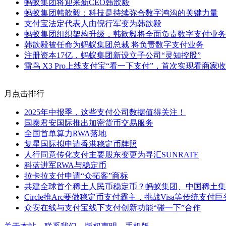
蚂蚁集团将迎来新CEO韩歆毅
蚂蚁集团韩歆毅：科技是持续弥合数字鸿沟的关键力量
支付宝法定代表人由倪行军变为韩歆毅
蚂蚁集团组织架构升级，韩歆毅将全面负责数字支付业务
韩歆毅被任命为蚂蚁集团总裁 将负责数字支付业务
注册资本17亿，蚂蚁集团新设立子公司“灵知控股”
雷鸟 X3 Pro上线支付宝“看一下支付”，首次实现看商家
月点击排行
2025年中报季，这些支付公司数据值得关注！
国泰君安国际推出加密货币交易服务
全国首单算力RWA落地
复星国际拟申请香港稳定币牌照
人行同意传化支付主要股东变更为寻汇SUNRATE
科蓝进军RWA与稳定币
拉卡拉支付申请“众拓客”商标
共建全球首个稀土人民币稳定币？蚂蚁集团、中国稀土集
Circle推Arc要做稳定币支付霸主，挑战Visa等传统支付巨
众安在线与支付宝线下支付创新功能“碰一下”合作