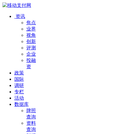
资讯
焦点
业界
视角
创新
评测
企业
投融
资
政策
国际
调研
专栏
活动
数据库
牌照
查询
资料
查询