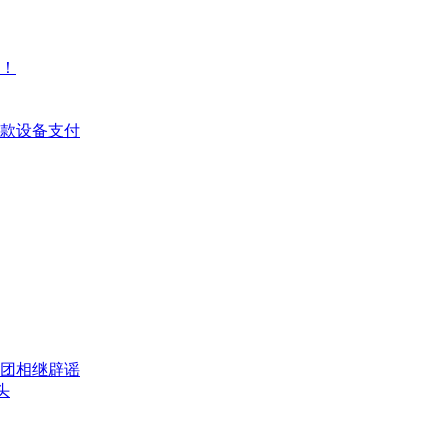
！
收款设备支付
团相继辟谣
头