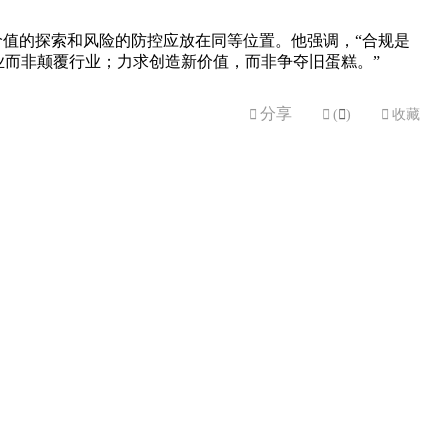
证经济价值的探索和风险的防控应放在同等位置。他强调，“合规是
业而非颠覆行业；力求创造新价值，而非争夺旧蛋糕。”
分享


(

)

收藏