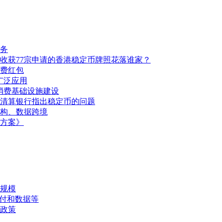
务
收获77宗申请的香港稳定币牌照花落谁家？
费红包
广泛应用
消费基础设施建设
清算银行指出稳定币的问题
构、数据跨境
方案》
规模
支付和数据等
政策