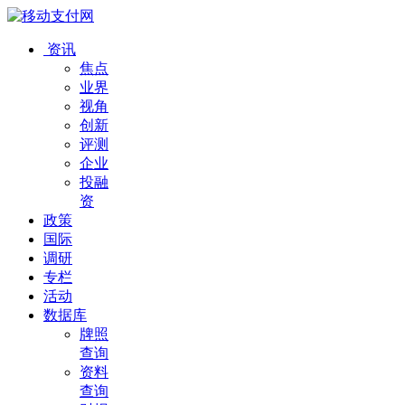
资讯
焦点
业界
视角
创新
评测
企业
投融
资
政策
国际
调研
专栏
活动
数据库
牌照
查询
资料
查询