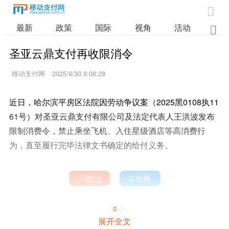

最新
政策
国际
视角
活动
业

圣亚云鼎支付再收限消令
移动支付网
2025/9/30 9:08:28
近日，哈尔滨平房区法院因劳动争议案（2025黑0108执11
61号）对圣亚云鼎支付有限公司及法定代表人王洪波发布
限制消费令，禁止乘坐飞机、入住星级酒店等高消费行
为，直至履行完毕法律文书确定的给付义务。

赞(
)

收藏


展开全文