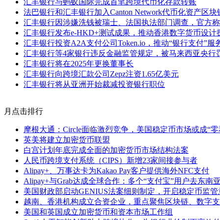
汇丰银行与蚂蚁国际完成首笔跨境代币化存款转账
法巴银行和汇丰银行加入Canton Network代币化资产区
汇丰银行因涉嫌洗钱被瑞士、法国执法部门调查，官方称
汇丰银行发布e-HKD+测试成果，推动香港数字货币设计
汇丰银行投资A2A支付公司Token.io，推动“银行支付”服
汇丰银行等4家银行违反金融监管规定，被马来西亚央行罚
汇丰银行将在2025年更换董事长
汇丰银行向跨境汇款公司Zepz注资1.65亿美元
汇丰银行将从亚洲开始裁减投资银行职位
月点击排行
摩根大通：Circle面临激烈竞争，美国稳定币市场或成“零
英美将建立加密货币联盟
白宫计划年底完成全面的加密货币市场结构法案
人民币跨境支付系统（CIPS）新增23家间接参与者
Alipay+、万事达卡为Kakao Pay客户提供海外NFC支付
Alipay+与Grab达成全球合作：多个“支付宝”用户去东南亚
美国财政部启动GENIUS法案细则制定，开启稳定币监
越南、香港机构成立合资企业，重点聚焦区块链、数字支
美国和英国成立加密货币和资本市场工作组