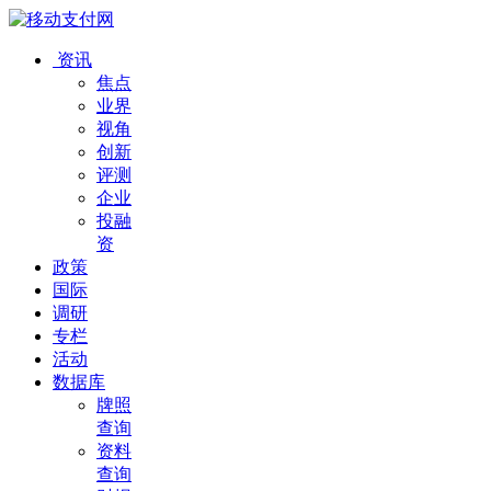
资讯
焦点
业界
视角
创新
评测
企业
投融
资
政策
国际
调研
专栏
活动
数据库
牌照
查询
资料
查询