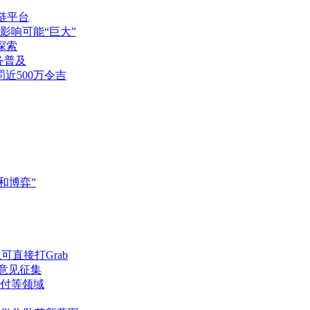
块链平台
影响可能“巨大”
探索
务普及
近500万令吉
和博弈”
可直接打Grab
管意见征集
付等领域