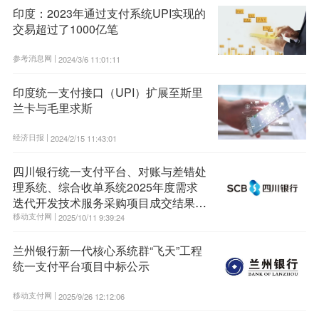
印度：2023年通过支付系统UPI实现的
交易超过了1000亿笔
参考消息网 |
2024/3/6 11:01:11
印度统一支付接口（UPI）扩展至斯里
兰卡与毛里求斯
经济日报 |
2024/2/15 11:43:01
四川银行统一支付平台、对账与差错处
理系统、综合收单系统2025年度需求
迭代开发技术服务采购项目成交结果公
示
移动支付网 |
2025/10/11 9:39:24
兰州银行新一代核心系统群“飞天”工程
统一支付平台项目中标公示
移动支付网 |
2025/9/26 12:12:06