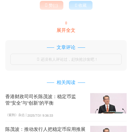

赞(
)

收藏


展开全文
文章评论
还没有人评论过，赶快抢沙发吧！

相关阅读
香港财政司司长陈茂波：稳定币监
管“安全”与“创新”的平衡
《紫荆》杂志 |
2025/7/31 9:36:33
陈茂波：推动发行人把稳定币应用推展