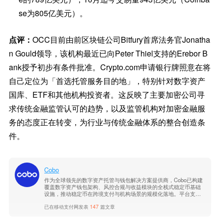
se为805亿美元）。
点评：
OCC目前由前区块链公司Bitfury首席法务官Jonatha
n Gould领导，该机构最近已向Peter Thiel支持的Erebor B
ank授予初步有条件批准。Crypto.com申请银行牌照意在将
自己定位为「首选托管服务目的地」，特别针对数字资产
国库、ETF和其他机构投资者。这反映了主要加密公司寻
求传统金融监管认可的趋势，以及监管机构对加密金融服
务的态度正在转变，为行业与传统金融体系的整合创造条
件。
Cobo
作为全球领先的数字资产托管与钱包解决方案提供商，Cobo已构建
覆盖数字资产钱包架构、风控合规与收益模块的全栈式稳定币基础
设施，推动稳定币在跨境支付与机构场景的规模化落地。平台支持
多链多币种，具备企业级安全与合规能力。了解更多信息，请访问C
已在移动支付网发表
147
篇文章
obo官网。