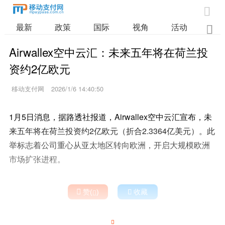

最新
政策
国际
视角
活动
业

Airwallex空中云汇：未来五年将在荷兰投
资约2亿欧元
移动支付网
2026/1/6 14:40:50
1月5日消息，据路透社报道，Airwallex空中云汇宣布，未
来五年将在荷兰投资约2亿欧元（折合2.3364亿美元）。此
举标志着公司重心从亚太地区转向欧洲，开启大规模欧洲
市场扩张进程。

赞(
)

收藏

