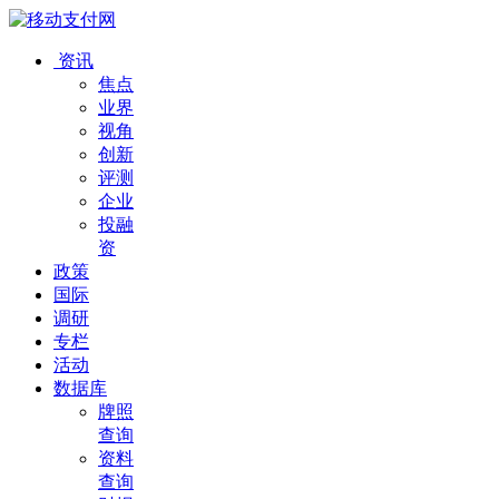
资讯
焦点
业界
视角
创新
评测
企业
投融
资
政策
国际
调研
专栏
活动
数据库
牌照
查询
资料
查询