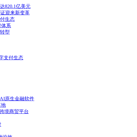
820.1亿美元
验证迎来新变革
支付生态
付体系
转型
字支付生态
代AI原生金融软件
落地
先的跨境商贸平台
付