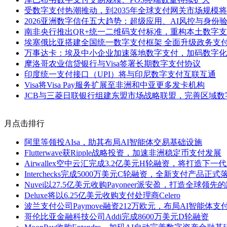
受数字支付热潮推动，到2035年全球支付网关市场规模将达
2026亚洲数字信任五大趋势：超级应用、AI风控与身份
南非央行推出QR+统一二维码支付标准，重构本土数字
埃塞俄比亚搭建全国统一数字支付框架 全面升级政务支
万事达卡：埃及中小企业加速落地数字支付，加码数字化
摩洛哥农业信贷银行与Visa签署长期数字支付协议
印度统一支付接口（UPI）将与印尼数字支付互联互通
Visa将Visa Pay服务扩展至非洲和中亚更多发卡机构
JCB与三菱日联银行组建东盟市场战略联盟，完善区域数
月点击排行
阿里等领投AIsa，助其布局AI智能体交易基础设施
Flutterwave获Ripple战略投资，加速非洲稳定币支付发展
Airwallex空中云汇完成3.2亿美元H轮融资，将打造下一
Interchecks完成5000万美元C轮融资，全新支付产品正式
Nuvei以27.5亿美元收购Payoneer派安盈，打造全球领
Deluxe将以6.25亿美元收购支付处理商Celero
波兰支付公司Paymove融资212万欧元，布局AI智能体支
哥伦比亚金融科技公司Addi完成8600万美元D轮融资