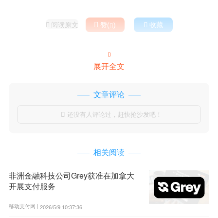
阅读原文

赞(
)

收藏



展开全文
文章评论
还没有人评论过，赶快抢沙发吧！

相关阅读
非洲金融科技公司Grey获准在加拿大
开展支付服务
移动支付网 |
2026/5/9 10:37:36