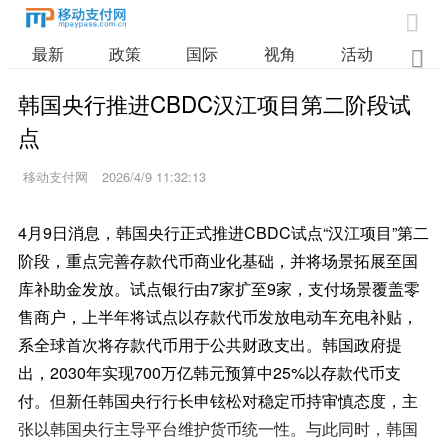

最新
政策
国际
视角
活动
业

韩国央行推进CBDC汉江项目第二阶段试
点
移动支付网
2026/4/9 11:32:13
4月9日消息，韩国央行正式推进CBDC试点“汉江项目”第二
阶段，重点完善存款代币商业化基础，并将场景拓展至国
库补助金发放。试点银行由7家扩至9家，支付场景覆盖零
售商户，上半年将试点以存款代币发放电动车充电补贴，
系全球首次将存款代币用于公共财政支出。韩国政府提
出，2030年实现700万亿韩元预算中25%以存款代币支
付。但新任韩国央行行长申铉松对稳定币持审慎态度，主
张以韩国央行主导平台维护货币统一性。与此同时，韩国