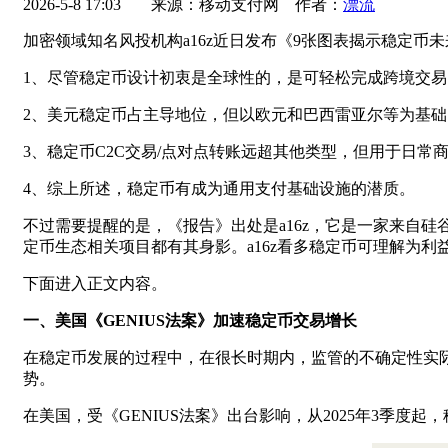
2026-5-8 17:03
来源：移动支付网 作者：
漂流
加密领域知名风投机构a16z近日发布《9张图表揭示稳定
1、尽管稳定币设计初衷是全球性的，是可轻松完成跨境交
2、美元稳定币占主导地位，但以欧元和巴西雷亚尔等为基
3、稳定币C2C交易/点对点转账远超其他类型，但用于日常
4、综上所述，稳定币有成为通用支付基础设施的潜质。
不过需要提醒的是，《报告》出处是a16z，它是一家来自硅谷的
定币生态相关项目都有其身影。a16z看多稳定币可理解为
下面进入正文内容。
一、美国《GENIUS法案》加速稳定币交易增长
在稳定币发展的过程中，在很长时期内，监管的不确定性实际
势。
在美国，受《GENIUS法案》出台影响，从2025年3季度起