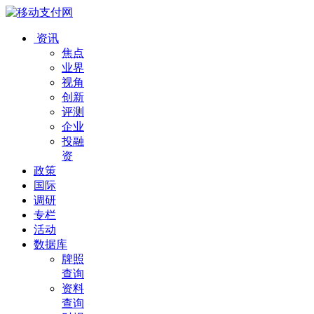
资讯
焦点
业界
视角
创新
评测
企业
投融
资
政策
国际
调研
专栏
活动
数据库
牌照
查询
资料
查询