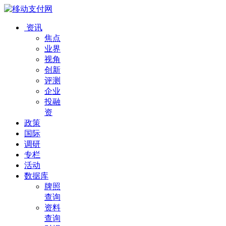
资讯
焦点
业界
视角
创新
评测
企业
投融
资
政策
国际
调研
专栏
活动
数据库
牌照
查询
资料
查询