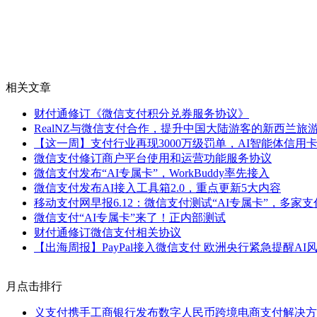
相关文章
财付通修订《微信支付积分兑券服务协议》
RealNZ与微信支付合作，提升中国大陆游客的新西兰旅
【这一周】支付行业再现3000万级罚单，AI智能体信用卡
微信支付修订商户平台使用和运营功能服务协议
微信支付发布“AI专属卡”，WorkBuddy率先接入
微信支付发布AI接入工具箱2.0，重点更新5大内容
移动支付网早报6.12：微信支付测试“AI专属卡”，多家支
微信支付“AI专属卡”来了！正内部测试
财付通修订微信支付相关协议
【出海周报】PayPal接入微信支付 欧洲央行紧急提醒A
月点击排行
义支付携手工商银行发布数字人民币跨境电商支付解决方