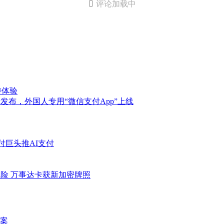

评论加载中
游体验
发布，外国人专用“微信支付App”上线
付巨头推AI支付
I风险 万事达卡获新加密牌照
案