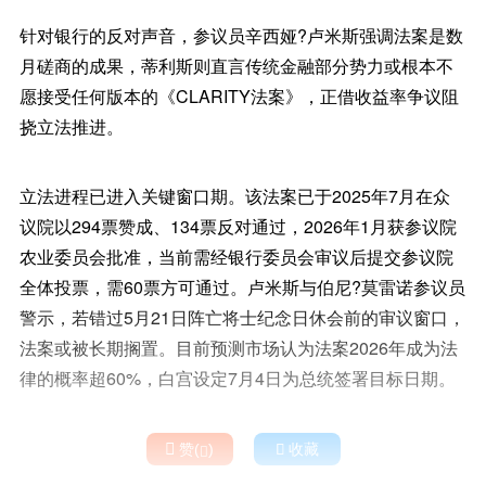
针对银行的反对声音，参议员辛西娅?卢米斯强调法案是数
月磋商的成果，蒂利斯则直言传统金融部分势力或根本不
愿接受任何版本的《CLARITY法案》，正借收益率争议阻
挠立法推进。
立法进程已进入关键窗口期。该法案已于2025年7月在众
议院以294票赞成、134票反对通过，2026年1月获参议院
农业委员会批准，当前需经银行委员会审议后提交参议院
全体投票，需60票方可通过。卢米斯与伯尼?莫雷诺参议员
警示，若错过5月21日阵亡将士纪念日休会前的审议窗口，
法案或被长期搁置。目前预测市场认为法案2026年成为法
律的概率超60%，白宫设定7月4日为总统签署目标日期。

赞(
)

收藏
