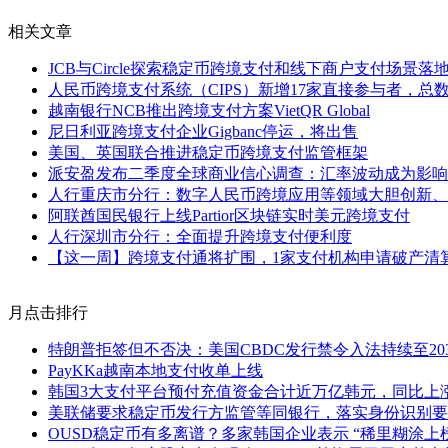
相关文章
JCB与Circle探索稳定币跨境支付和线下商户支付场景落
人民币跨境支付系统（CIPS）新增17家直接参与者，总数
越南银行NCB推出跨境支付方案VietQR Global
尼日利亚跨境支付企业Gigbanc停运，将出售
美国、英国联合推进稳定币跨境支付监管框架
派安盈发布二季度全球商业信心调查：汇率波动成为影响
人行重庆市分行：数字人民币跨境应用等领域大胆创新、
阿联酋国民银行上线Partior区块链实时美元跨境支付
人行深圳市分行：全面提升跨境支付便利度
【这一周】跨境支付通将扩围，1家支付机构申请破产清算
月点击排行
特朗普拒签但不否决：美国CBDC发行禁令入法持续至20
PayKKa越南本地支付收单上线
韩国3大支付平台预付充值资金合计近万亿韩元，同比上涨1
美联储要求稳定币发行方监管等同银行，落实身份识别要
OUSD稳定币有多离谱？多家韩国企业表示 “稀里糊涂上