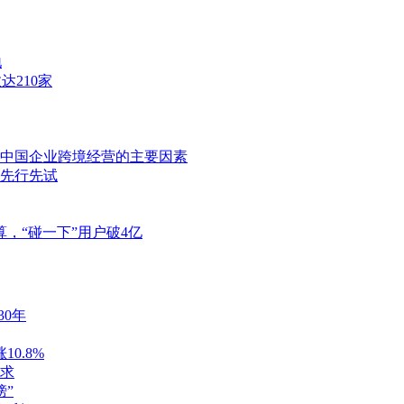
地
达210家
中国企业跨境经营的主要因素
先行先试
，“碰一下”用户破4亿
30年
0.8%
求
榜”