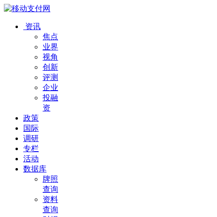
资讯
焦点
业界
视角
创新
评测
企业
投融
资
政策
国际
调研
专栏
活动
数据库
牌照
查询
资料
查询