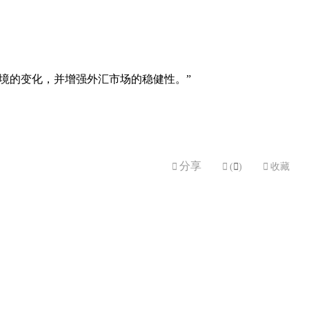
境的变化，并增强外汇市场的稳健性。”
分享


(

)

收藏