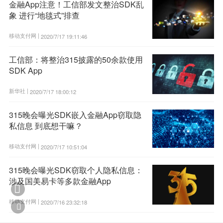
金融App注意！工信部发文整治SDK乱
象 进行“地毯式”排查
移动支付网 |
2020/7/17 19:11:46
工信部：将整治315披露的50余款使用
SDK App
新华社 |
2020/7/17 18:00:12
315晚会曝光SDK嵌入金融App窃取隐
私信息 到底想干嘛？
移动支付网 |
2020/7/17 10:51:04
315晚会曝光SDK窃取个人隐私信息：
涉及国美易卡等多款金融App

移动支付网 |
2020/7/16 23:32:18
