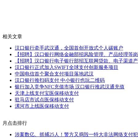
相关文章
汉口银行牵手武汉通，全国首创开放式个人碳账户
【招聘】汉口银行网络金融部招风险管理、产品经理等岗
【招聘】汉口银行电子银行部招互联网贷款、电子渠道产
汉口银行正式加入SWIFT全球支付创新服务项目
中国电信首个聚合支付项目落地武汉
汉口银行推扫码支付 中小银行也玩二维码
银行加入竞争NFC充值市场 汉口银行推武汉通充值
天津上线支付宝医保移动支付
驻马店市试点医保移动支付
漯河市上线医保移动支付
月点击排行
涉案数亿、抓捕25人！警方又捣毁一特大非法网络支付