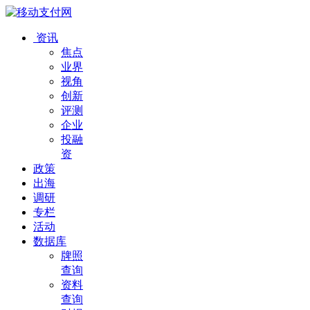
资讯
焦点
业界
视角
创新
评测
企业
投融
资
政策
出海
调研
专栏
活动
数据库
牌照
查询
资料
查询