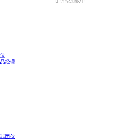

评论加载中
位
品经理
犯罪团伙