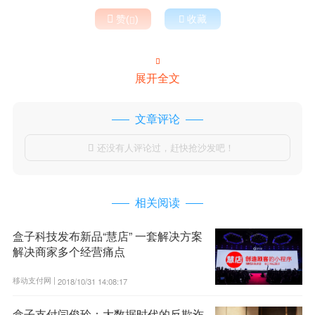

赞(
)

收藏


展开全文
文章评论
还没有人评论过，赶快抢沙发吧！

相关阅读
盒子科技发布新品“慧店” 一套解决方案
解决商家多个经营痛点
移动支付网 |
2018/10/31 14:08:17
盒子支付闫俊玲：大数据时代的反欺诈