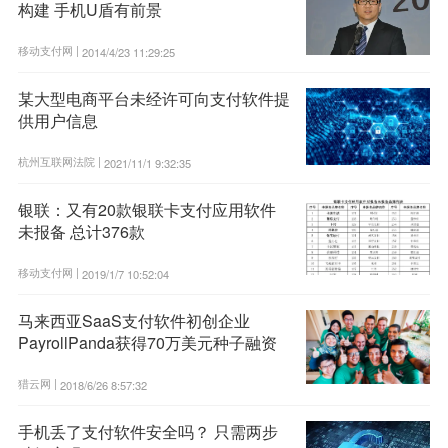
构建 手机U盾有前景
移动支付网 |
2014/4/23 11:29:25
某大型电商平台未经许可向支付软件提
供用户信息
杭州互联网法院 |
2021/11/1 9:32:35
银联：又有20款银联卡支付应用软件
未报备 总计376款
移动支付网 |
2019/1/7 10:52:04
马来西亚SaaS支付软件初创企业
PayrollPanda获得70万美元种子融资
猎云网 |
2018/6/26 8:57:32
手机丢了支付软件安全吗？ 只需两步