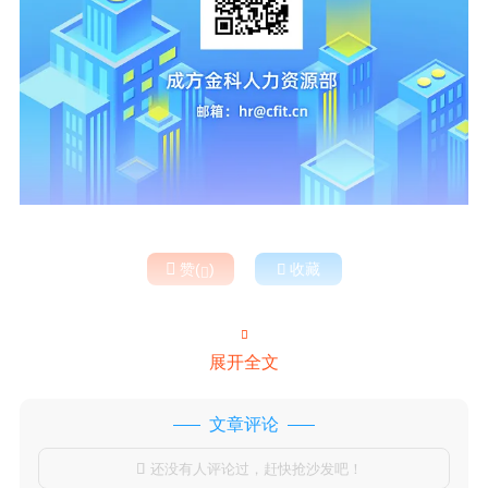

赞(
)

收藏


展开全文
文章评论
还没有人评论过，赶快抢沙发吧！
