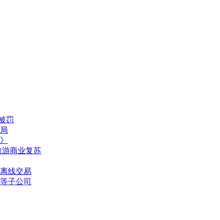
被罚
局
》
旅游商业复苏
离线交易
等子公司