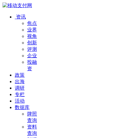
资讯
焦点
业界
视角
创新
评测
企业
投融
资
政策
出海
调研
专栏
活动
数据库
牌照
查询
资料
查询