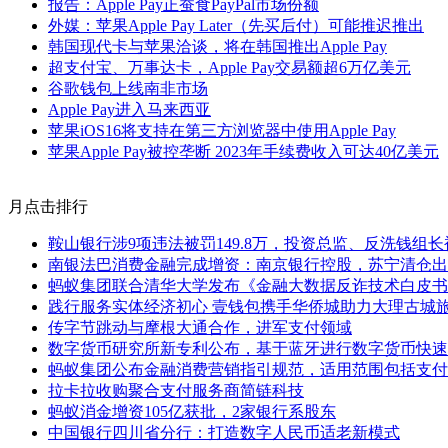
报告：Apple Pay正蚕食PayPal市场份额
外媒：苹果Apple Pay Later（先买后付）可能推迟推出
韩国现代卡与苹果洽谈，将在韩国推出Apple Pay
超支付宝、万事达卡，Apple Pay交易额超6万亿美元
谷歌钱包上线南非市场
Apple Pay进入马来西亚
苹果iOS16将支持在第三方浏览器中使用Apple Pay
苹果Apple Pay被控垄断 2023年手续费收入可达40亿美元
月点击排行
鞍山银行涉9项违法被罚149.8万，投资总监、反洗钱组长
南银法巴消费金融完成增资：南京银行控股，苏宁清仓出
蚂蚁集团联合清华大学发布《金融大数据反诈技术白皮书
践行服务实体经济初心 壹钱包携手华侨城助力大理古城
传字节跳动与摩根大通合作，进军支付领域
数字货币研究所新专利公布，基于蓝牙进行数字货币快速
蚂蚁集团公布金融消费营销指引规范，适用范围包括支付
拉卡拉收购聚合支付服务商简链科技
蚂蚁消金增资105亿获批，2家银行系股东
中国银行四川省分行：打造数字人民币适老新模式