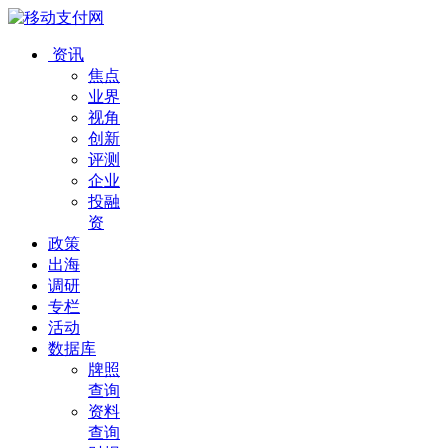
资讯
焦点
业界
视角
创新
评测
企业
投融
资
政策
出海
调研
专栏
活动
数据库
牌照
查询
资料
查询