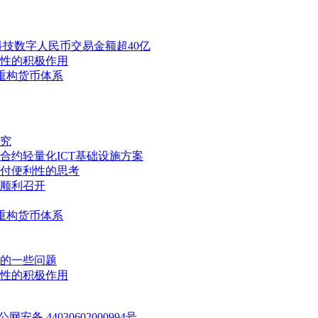
技数字人民币交易金额超40亿
性的积极作用
重构货币体系
究
合约轻量化ICT基础设施方案
付便利性的思考
会顺利召开
重构货币体系
的一些问题
性的积极作用
公网安备 44030602000994号