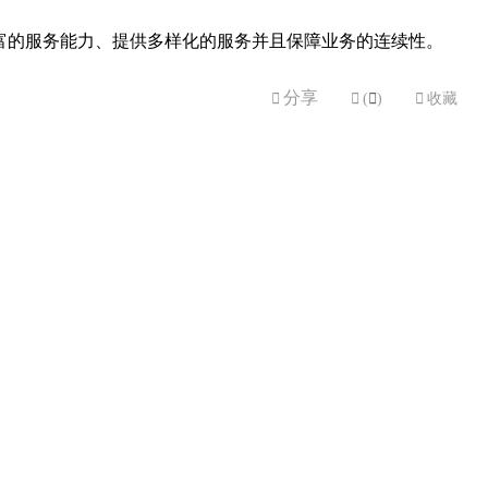
富的服务能力、提供多样化的服务并且保障业务的连续性。
分享


(

)

收藏