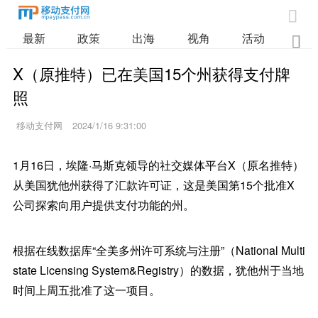

最新
政策
出海
视角
活动
业

X（原推特）已在美国15个州获得支付牌
照
移动支付网
2024/1/16 9:31:00
1月16日，埃隆·马斯克领导的社交媒体平台X（原名推特）
从美国犹他州获得了汇款许可证，这是美国第15个批准X
公司探索向用户提供支付功能的州。
根据在线数据库“全美多州许可系统与注册”（National Multi
state Licensing System&Registry）的数据，犹他州于当地
时间上周五批准了这一项目。