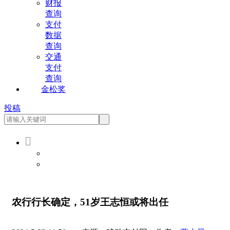
财报
查询
支付
数据
查询
交通
支付
查询
金松奖
投稿

会员登录
会员注册
农行行长确定，51岁王志恒或将出任