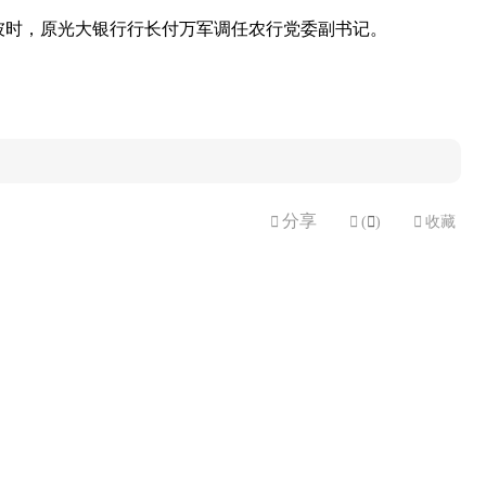
，彼时，原光大银行行长付万军调任农行党委副书记。
分享


(

)

收藏