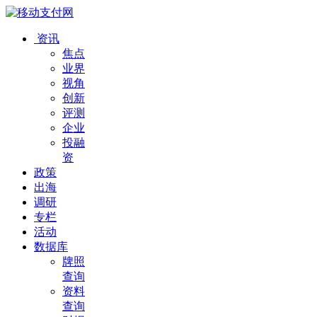
资讯
焦点
业界
视角
创新
评测
企业
投融
资
政策
出海
调研
专栏
活动
数据库
牌照
查询
资料
查询