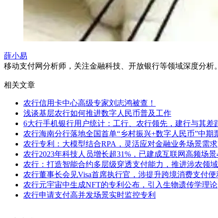
薛小易
移动支付网分析师，关注金融科技、开放银行等领域深度分析。微信：x
相关文章
农行信用卡中心高级专家刘志鸿被查！
浅谈基层农行如何推进数字人民币普及工作
6大行手机银行用户统计：工行、农行领先，建行与其差
农行海南分行落地全国首单“乡村振兴+数字人民币”中期
农行专利：大模型结合RPA，灵活应对金融业务场景需求
农行2023年科技人员增长超31%，已建成互联网高频场景4
农行：打造智能合约多层级穿透支付能力，推进涉农领域
农行董事长会见Visa首席执行官，涉提升跨境消费支付便
农行元宇宙中生成NFT的专利公布，引入生物遗传学理论
农行申请支付高并发场景实时监控专利