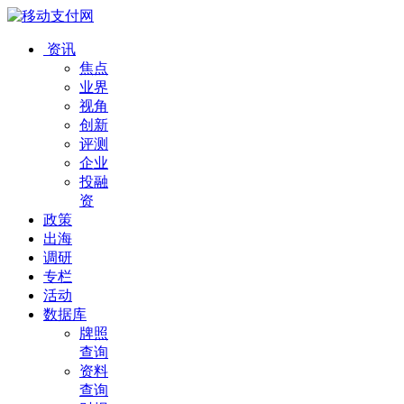
资讯
焦点
业界
视角
创新
评测
企业
投融
资
政策
出海
调研
专栏
活动
数据库
牌照
查询
资料
查询