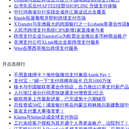
台湾先买后付AFTEE结盟SHOPLINE 升级支付体验
中行河南省分行实现全省外汇展业试点全覆盖
Ripple拓展葡萄牙即时跨境支付市场
XTransfer与非洲最大的跨国银行之一Ecobank签署合作
人民币跨境支付系统CIPS新增1家直接参与者
跨境支付企业TransferGo为欧盟企业推出多币种商业账户
非洲支付公司XLink推出全新跨境支付服务
Wise在墨西哥推出跨境支付服务
月点击排行
不用直接绑卡？海外版微信支付兼容Apple Pay！
支付宝：“碰一下”支付得稀有福卡 总共1000万张
移卡与中国银联签署合作协议，合力推出订单支付新产品
人行浙江省分行同意快捷通支付增资至2亿元
银联商务上市最新进展，已完成第十六期辅导
总投资或50亿！浦发银行将在内蒙古和林格尔新建数据
富友支付重大事项变更！
Klarna与Stripe达成全球支付协议
工行未经客户授权为其开通个人养老金账户，法院判了！