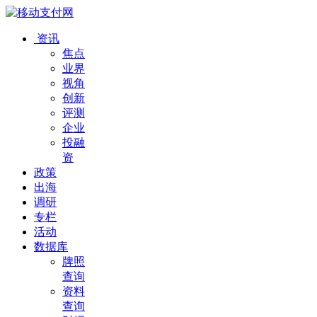
资讯
焦点
业界
视角
创新
评测
企业
投融
资
政策
出海
调研
专栏
活动
数据库
牌照
查询
资料
查询