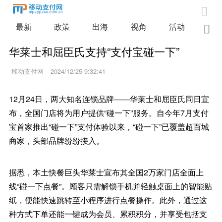

最新
政策
出海
视角
活动
业

华莱士和屈臣氏支持“支付宝碰一下”
移动支付网
2024/12/25 9:32:41
12月24日，两大知名连锁品牌——华莱士和屈臣氏同日宣
布，全国门店将为用户提供“碰一下”服务。自今年7月支付
宝首家推出“碰一下”支付体验以来，“碰一下”已覆盖超百城
商家，头部品牌纷纷接入。
据悉，本土快餐巨头华莱士宣布其全国2万家门店全面上
线“碰一下点餐”。顾客只需解锁手机并轻触桌面上的智能贴
纸，便能快速跳转至小程序进行点餐操作。此外，通过这
种方式下单还能一键成为会员、累积积分，并享受包括支