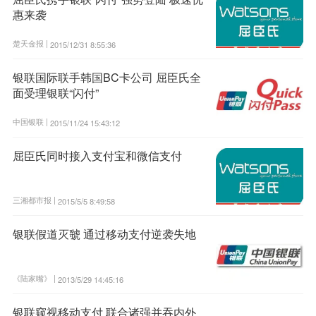
惠来袭
楚天金报 |
2015/12/31 8:55:36
银联国际联手韩国BC卡公司 屈臣氏全
面受理银联“闪付”
中国银联 |
2015/11/24 15:43:12
屈臣氏同时接入支付宝和微信支付
三湘都市报 |
2015/5/5 8:49:58
银联假道灭虢 通过移动支付逆袭失地
《陆家嘴》 |
2013/5/29 14:45:16
银联窥视移动支付 联合诸强并吞内外