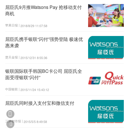
屈臣氏9月推Watsons Pay 抢移动支付
商机
苹果日报 |
2018/8/29 11:07:58
屈臣氏携手银联“闪付”强势登陆 极速优
惠来袭
楚天金报 |
2015/12/31 8:55:36
银联国际联手韩国BC卡公司 屈臣氏全
面受理银联“闪付”
中国银联 |
2015/11/24 15:43:12
屈臣氏同时接入支付宝和微信支付

三湘都市报 |
2015/5/5 8:49:58
