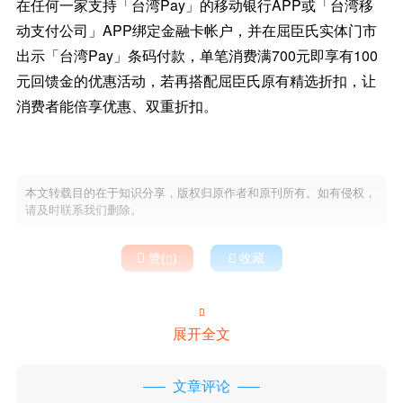
在任何一家支持「台湾Pay」的移动银行APP或「台湾移
动支付公司」APP绑定金融卡帐户，并在屈臣氏实体门市
出示「台湾Pay」条码付款，单笔消费满700元即享有100
元回馈金的优惠活动，若再搭配屈臣氏原有精选折扣，让
消费者能倍享优惠、双重折扣。
本文转载目的在于知识分享，版权归原作者和原刊所有。如有侵权，
请及时联系我们删除。

赞(
)

收藏


展开全文
文章评论