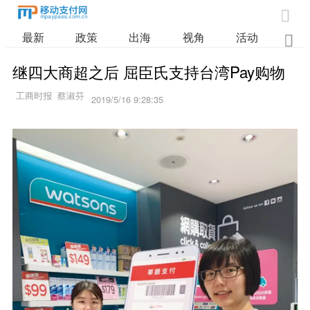

最新
政策
出海
视角
活动
业

继四大商超之后 屈臣氏支持台湾Pay购物
2019/5/16 9:28:35