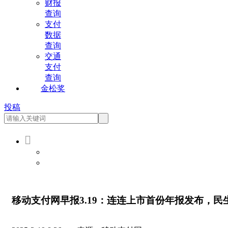
财报
查询
支付
数据
查询
交通
支付
查询
金松奖
投稿

会员登录
会员注册
移动支付网早报3.19：连连上市首份年报发布，民