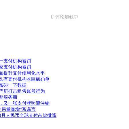

评论加载中
又一支付机构被罚
一家支付机构被罚
全面提升支付便利化水平
，又有支付机构收巨额罚单
公布碰一下数据
信严厉打击租售账号行为
激励服务商
化，又一张支付牌照遭注销
日交易量暴增”系谣言
，3月人民币全球支付占比微降