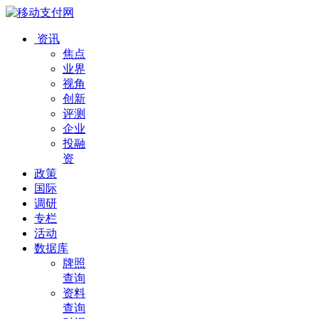
资讯
焦点
业界
视角
创新
评测
企业
投融
资
政策
国际
调研
专栏
活动
数据库
牌照
查询
资料
查询