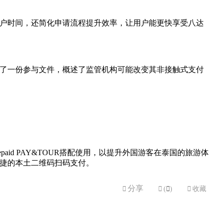
省用户时间，还简化申请流程提升效率，让用户能更快享受八达
布了一份参与文件，概述了监管机构可能改变其非接触式支付
repaid PAY&TOUR搭配使用，以提升外国游客在泰国的旅游体
安全、便捷的本土二维码扫码支付。
分享


(

)

收藏